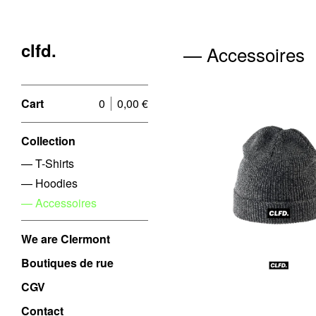
clfd.
— Accessoires
Cart
0
0,00
€
Collection
— T-Shirts
— Hoodies
€
— Accessoires
We are Clermont
Boutiques de rue
CGV
Contact