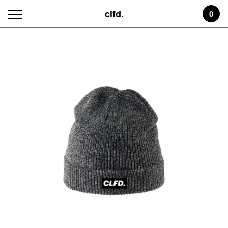
clfd.
0