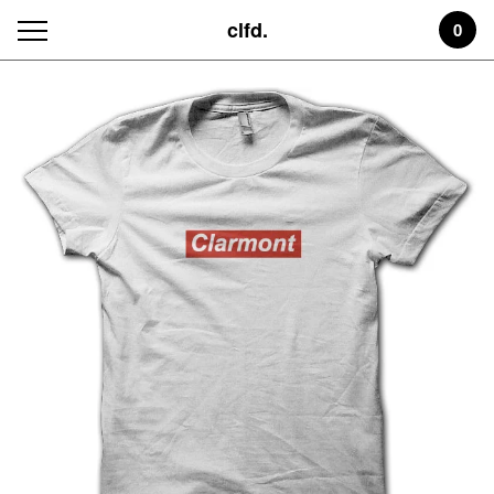
clfd.
0